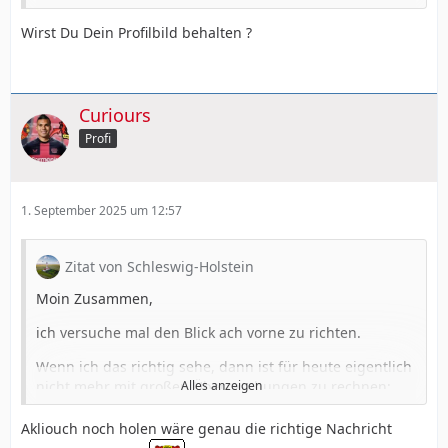
....Grimaldo....Palacios...Andrich.....Vazquez.
Wirst Du Dein Profilbild behalten ?
......... Tapsoba...Bade....Quansah.....
Oder ohne Tapsoba:
Curiours
Profi
.........................Schick.........................
.....Ben.Seghir...Echeverri...Tillman...
.............Palacios...Andrich.........
1. September 2025 um 12:57
..Grimaldo..Bade .Quansah..Vazquez
Zitat von Schleswig-Holstein
Moin Zusammen,
ich versuche mal den Blick ach vorne zu richten.
Wenn ich das richtig sehe, dann ist für heute eigentlich
nicht mehr mit großen Überraschungen zu rechnen:
Alles anzeigen
Abgänge
Akliouch noch holen wäre genau die richtige Nachricht