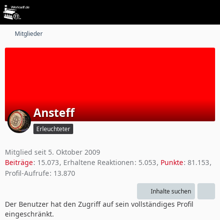
Mitglieder
Ansteff
Erleuchteter
Mitglied seit 5. Oktober 2009
Beiträge
15.073
Erhaltene Reaktionen
5.053
Punkte
81.153
Profil-Aufrufe
13.870
Inhalte suchen
Der Benutzer hat den Zugriff auf sein vollständiges Profil
eingeschränkt.