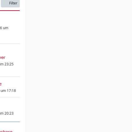
Filter
26 um
ver
um 23:25
e
5 um 17:18
um 20:23
nsberg