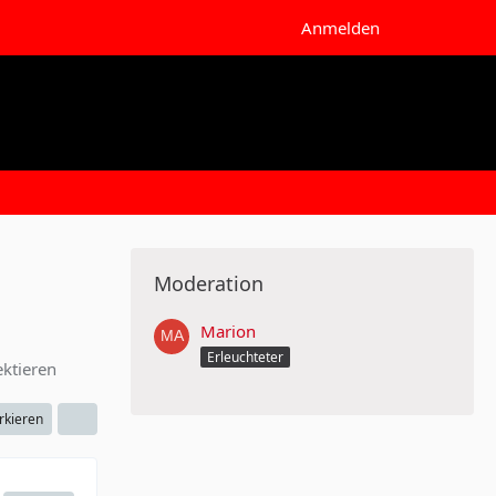
Anmelden
Moderation
Marion
Erleuchteter
ektieren
rkieren