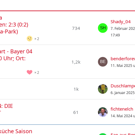
a
Shady_04
: 2:3 (0:2)
734
7. Februar 20
ia-Park)
17:49
2
rt - Bayer 04
 Uhr; Ort:
benderfore
1,2k
11. Mai 2025 
2
Duschlamp
1k
6. Januar 202
: DIE
fichtenelch
61
T
14. Mai 2024 
küche Saison
Fan aus Be