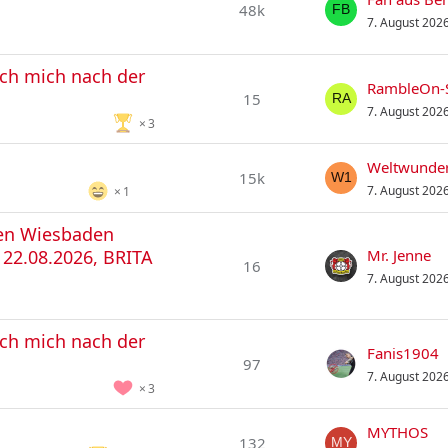
48k
7. August 202
ich mich nach der
RambleOn-
15
7. August 202
3
Weltwunde
15k
7. August 202
1
hen Wiesbaden
 22.08.2026, BRITA
Mr. Jenne
16
7. August 202
ich mich nach der
Fanis1904
97
7. August 202
3
MYTHOS
132