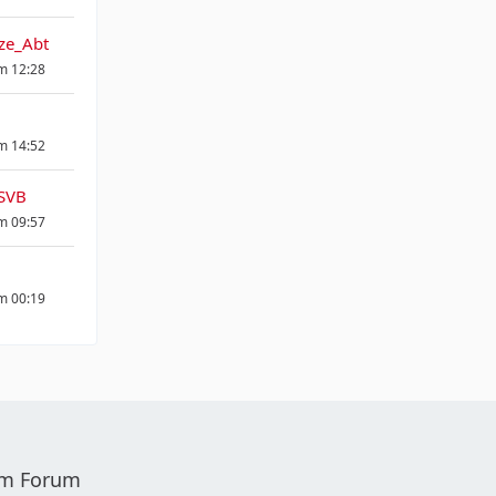
ze_Abt
um 12:28
um 14:52
SVB
um 09:57
um 00:19
sem Forum