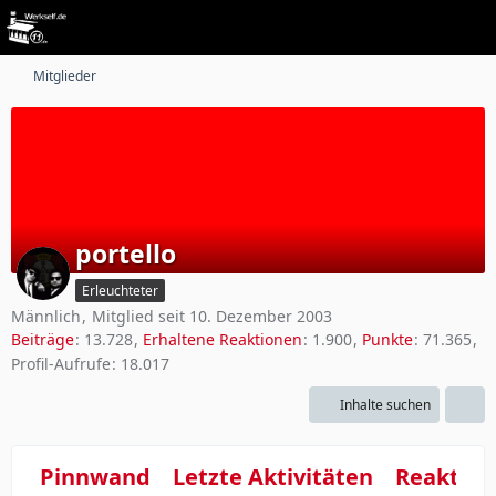
Mitglieder
portello
Erleuchteter
Männlich
Mitglied seit 10. Dezember 2003
Beiträge
13.728
Erhaltene Reaktionen
1.900
Punkte
71.365
Profil-Aufrufe
18.017
Inhalte suchen
Pinnwand
Letzte Aktivitäten
Reaktio