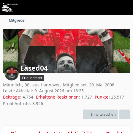
Mitglieder
Eased04
Erleuchteter
Männlich
38
aus Hannover
Mitglied seit 20. Mai 2008
Letzte Aktivität:
9. August 2026 um 16:25
Beiträge
4.754
Erhaltene Reaktionen
1.727
Punkte
25.517
Profil-Aufrufe
3.926
Inhalte suchen