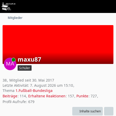
Mitglieder
maxu87
Online
Schüler
38
Mitglied seit 30. Mai 2017
Letzte Aktivität:
7. August 2026 um 15:10
Thema
1.Fußball-Bundesliga
Beiträge
114
Erhaltene Reaktionen
157
Punkte
727
Profil-Aufrufe
679
Inhalte suchen