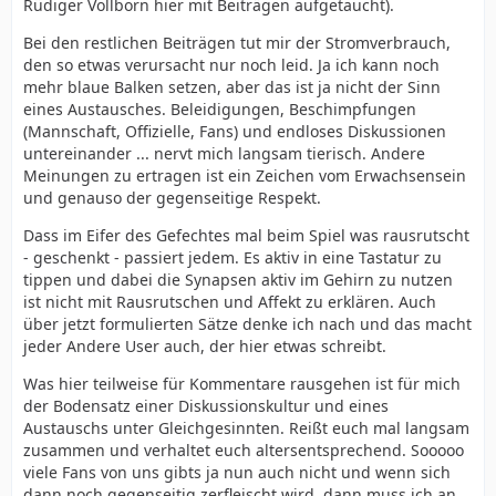
Rüdiger Vollborn hier mit Beiträgen aufgetaucht).
Bei den restlichen Beiträgen tut mir der Stromverbrauch,
den so etwas verursacht nur noch leid. Ja ich kann noch
mehr blaue Balken setzen, aber das ist ja nicht der Sinn
eines Austausches. Beleidigungen, Beschimpfungen
(Mannschaft, Offizielle, Fans) und endloses Diskussionen
untereinander ... nervt mich langsam tierisch. Andere
Meinungen zu ertragen ist ein Zeichen vom Erwachsensein
und genauso der gegenseitige Respekt.
Dass im Eifer des Gefechtes mal beim Spiel was rausrutscht
- geschenkt - passiert jedem. Es aktiv in eine Tastatur zu
tippen und dabei die Synapsen aktiv im Gehirn zu nutzen
ist nicht mit Rausrutschen und Affekt zu erklären. Auch
über jetzt formulierten Sätze denke ich nach und das macht
jeder Andere User auch, der hier etwas schreibt.
Was hier teilweise für Kommentare rausgehen ist für mich
der Bodensatz einer Diskussionskultur und eines
Austauschs unter Gleichgesinnten. Reißt euch mal langsam
zusammen und verhaltet euch altersentsprechend. Sooooo
viele Fans von uns gibts ja nun auch nicht und wenn sich
dann noch gegenseitig zerfleischt wird, dann muss ich an