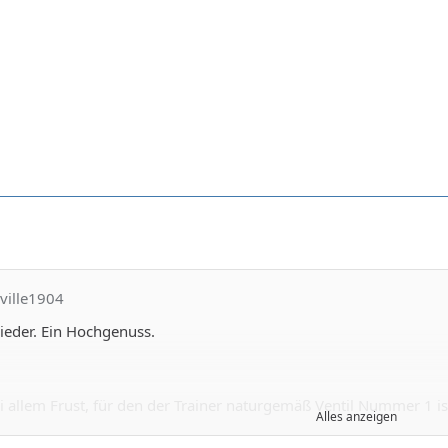
ville1904
wieder. Ein Hochgenuss.
i allem Frust, für den der Trainer naturgemäß Ventil Nummer 1 ist
Alles anzeigen
 der Trainerbank.