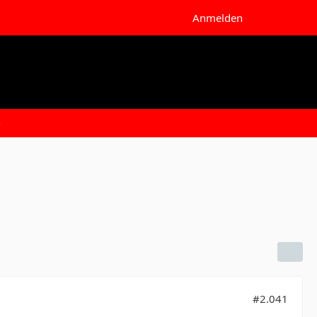
Anmelden
e
#2.041