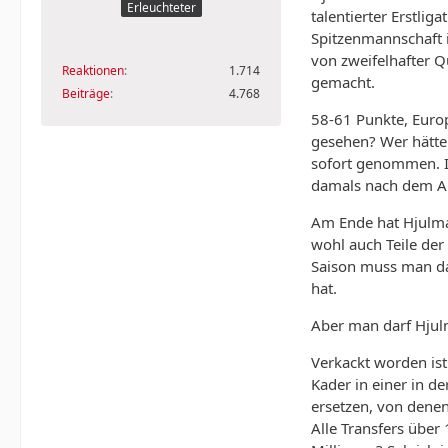
Erleuchteter
talentierter Erstlig
Spitzenmannschaft i
von zweifelhafter Qu
Reaktionen
1.714
gemacht.
Beiträge
4.768
58-61 Punkte, Europ
gesehen? Wer hätte 
sofort genommen. Ic
damals nach dem A
Am Ende hat Hjulman
wohl auch Teile de
Saison muss man da
hat.
Aber man darf Hjulm
Verkackt worden ist
Kader in einer in d
ersetzen, von denen
Alle Transfers über