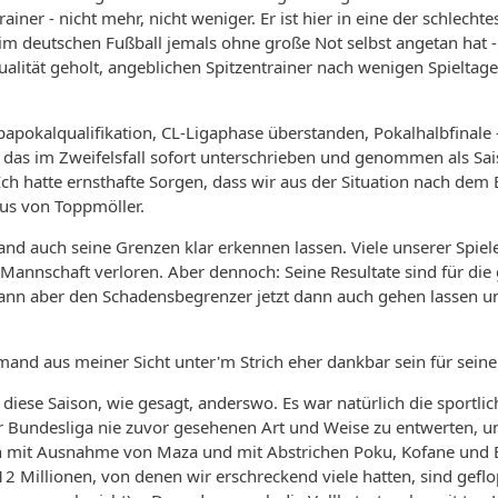
atrainer - nicht mehr, nicht weniger. Er ist hier in eine der schlec
m deutschen Fußball jemals ohne große Not selbst angetan hat - 
alität geholt, angeblichen Spitzentrainer nach wenigen Spieltagen 
apokalqualifikation, CL-Ligaphase überstanden, Pokalhalbfinale -
das im Zweifelsfall sofort unterschrieben und genommen als Saiso
h hatte ernsthafte Sorgen, dass wir aus der Situation nach dem
us von Toppmöller.
d auch seine Grenzen klar erkennen lassen. Viele unserer Spieler 
r Mannschaft verloren. Aber dennoch: Seine Resultate sind für 
nn aber den Schadensbegrenzer jetzt dann auch gehen lassen und
and aus meiner Sicht unter'm Strich eher dankbar sein für seinen 
 diese Saison, wie gesagt, anderswo. Es war natürlich die sportl
er Bundesliga nie zuvor gesehenen Art und Weise zu entwerten, u
 mit Ausnahme von Maza und mit Abstrichen Poku, Kofane und Blas
 12 Millionen, von denen wir erschreckend viele hatten, sind gef