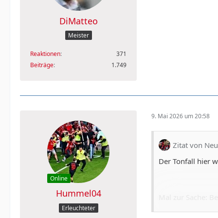
DiMatteo
Meister
Reaktionen
371
Beiträge
1.749
9. Mai 2026 um 20:58
Zitat von Neu
Der Tonfall hier 
Online
Hummel04
Mal zur Sache: Be
worden, nicht auf
Erleuchteter