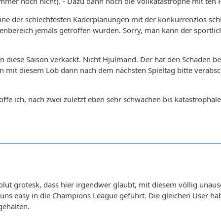
immer noch nicht). - Dazu dann noch die Vollkatastrophe mit ten 
e der schlechtesten Kaderplanungen mit der konkurrenzlos schl
enbereich jemals getroffen wurden. Sorry, man kann der sportlic
n diese Saison verkackt. Nicht Hjulmand. Der hat den Schaden b
n mit diesem Lob dann nach dem nächsten Spieltag bitte verabsc
hoffe ich, nach zwei zuletzt eben sehr schwachen bis katastroph
olut grotesk, dass hier irgendwer glaubt, mit diesem völlig una
uns easy in die Champions League geführt. Die gleichen User habe
gehalten.