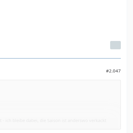
#2.047
 - ich bleibe dabei, die Saison ist anderswo verkackt