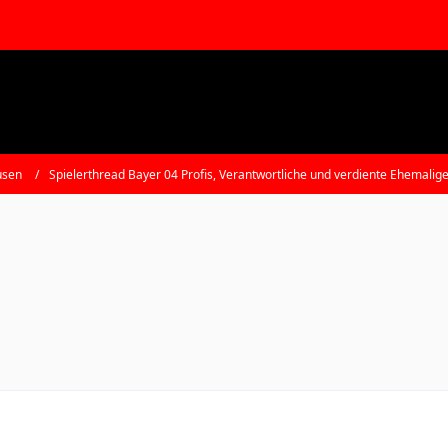
usen
Spielerthread Bayer 04 Profis, Verantwortliche und verdiente Ehemalig