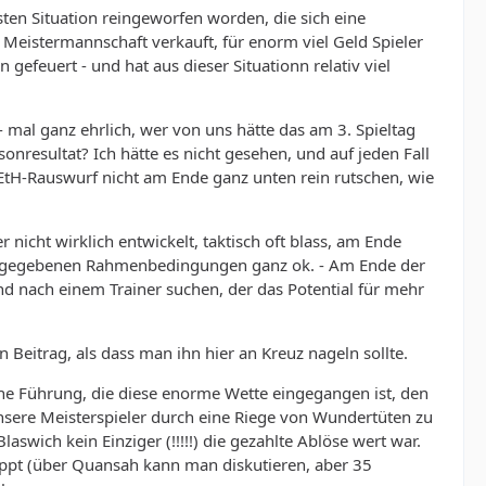
htesten Situation reingeworfen worden, die sich eine
Meistermannschaft verkauft, für enorm viel Geld Spieler
gefeuert - und hat aus dieser Situationn relativ viel
 mal ganz ehrlich, wer von uns hätte das am 3. Spieltag
nresultat? Ich hätte es nicht gesehen, und auf jeden Fall
 EtH-Rauswurf nicht am Ende ganz unten rein rutschen, wie
nicht wirklich entwickelt, taktisch oft blass, am Ende
die gegebenen Rahmenbedingungen ganz ok. - Am Ende der
 nach einem Trainer suchen, der das Potential für mehr
Beitrag, als dass man ihn hier an Kreuz nageln sollte.
iche Führung, die diese enorme Wette eingegangen ist, den
nsere Meisterspieler durch eine Riege von Wundertüten zu
wich kein Einziger (!!!!!) die gezahlte Ablöse wert war.
loppt (über Quansah kann man diskutieren, aber 35