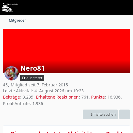
Mitglieder
Nero81
Erleuchteter
45
Mitglied seit 7. Februar 2015
Letzte Aktivität:
4. August 2026 um 10:23
Beiträge
3.235
Erhaltene Reaktionen
761
Punkte
16.936
Profil-Aufrufe
1.936
Inhalte suchen