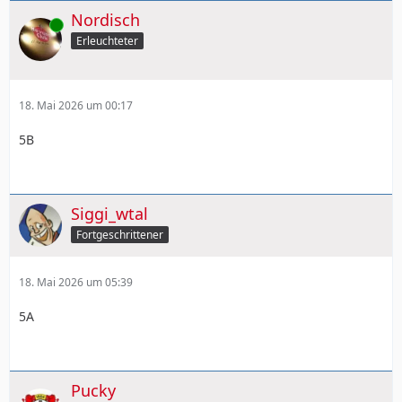
Nordisch
Online
Erleuchteter
18. Mai 2026 um 00:17
5B
Siggi_wtal
Fortgeschrittener
18. Mai 2026 um 05:39
5A
Pucky