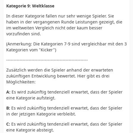
Kategorie 9: Weltklasse
In dieser Kategorie fallen nur sehr wenige Spieler. Sie
haben in der vergangenen Runde Leistungen gezeigt, die
im weltweiten Vergleich nicht oder kaum besser
vorzufinden sind.
(Anmerkung: Die Kategorien 7-9 sind vergleichbar mit den 3
Kategorien vom "Kicker")
-------------------------------------------------------
Zusätzlich werden die Spieler anhand der erwarteten
zukünftigen Entwicklung bewertet. Hier gibt es drei
Möglichkeiten:
A:
Es wird zukünftig tendenziell erwartet, dass der Spieler
eine Kategorie aufsteigt.
B:
Es wird zukünftig tendenziell erwartet, dass der Spieler
in der jetzigen Kategorie verbleibt.
C:
Es wird zukünftig tendenziell erwartet, dass der Spieler
eine Kategorie absteigt.