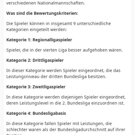
verschiedenen Nationalmannschaften.
Was sind die Bewertungskriterien:
Die Spieler können in insgesamt 9 unterschiedliche
Kategorien eingeteilt werden:
Kategorie 1: Regionalligaspieler
Spieler, die in der vierten Liga besser aufgehoben wären.
Kategorie 2: Drittligaspieler
In dieser Kategorie werden Spieler eingeordnet, die das
Leistungsniveau der dritten Bundesliga besitzen.
Kategorie 3: Zweitligaspieler
In diese Kategorie werden diejenigen Spieler eingeordnet,
deren Leistungslevel in die 2. Bundesliga einzuordnen ist.
Kategorie 4: Bundesligabasis
In diese Kategorie fallen Spieler mit Leistungen, die
schlechter waren als der Bundesligadurchschnitt auf ihrer