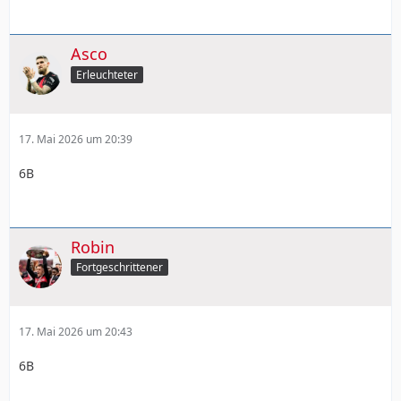
Asco
Erleuchteter
17. Mai 2026 um 20:39
6B
Robin
Fortgeschrittener
17. Mai 2026 um 20:43
6B