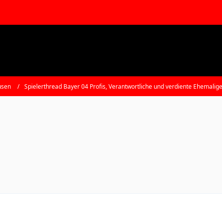
usen
Spielerthread Bayer 04 Profis, Verantwortliche und verdiente Ehemalig