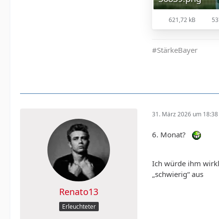
621,72 kB
53
#StärkeBayer
31. März 2026 um 18:38
6. Monat?
Ich würde ihm wirkl
„schwierig“ aus
Renato13
Erleuchteter