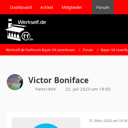
Dashboard
Artikel
Mitglieder
Forum
Werkself.de Fanforum Bayer 04 Leverkusen
Forum
Bayer 04 Leverk
Victor Boniface
Fanis1904
22. Juli 2023 um 18:00
31. März 2026 um 18:34