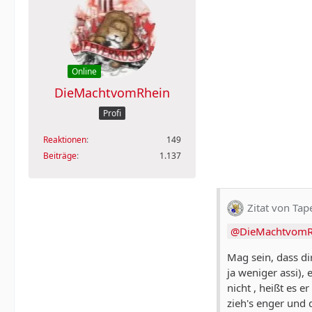
Online
DieMachtvomRhein
Profi
Reaktionen
149
Beiträge
1.137
Zitat von Ta
DieMachtvomR
Mag sein, dass di
ja weniger assi),
nicht , heißt es e
zieh's enger und 