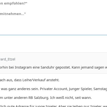
en empfohlen?"
h mitnehmen..."
ard_Etzel
orhin bei Instagram eine Sanduhr gepostet. Kann jemand sagen w
ach aus, dass Leihe/Verkauf ansteht.
 was ganz anderes sein. Privater Account, Junger Spieler, Samsta
ram unter anderen RB Salzburg. Ich weiß nicht, seit wann.
lich gute Adresse für junge Spieler. Aber sie leihen nur Spieler,