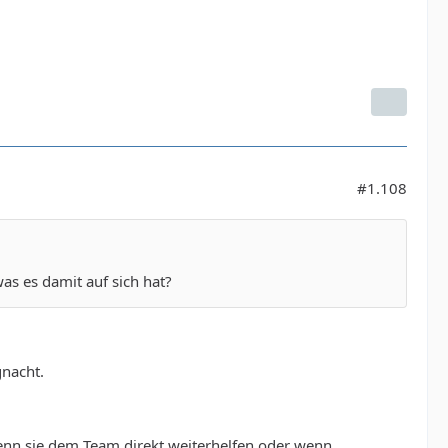
#1.108
as es damit auf sich hat?
gnacht.
 wenn sie dem Team direkt weiterhelfen oder wenn