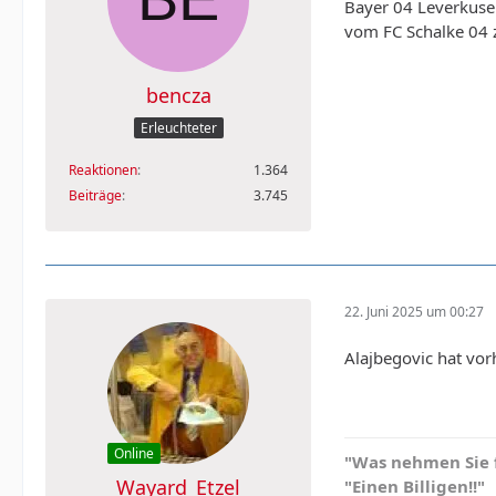
Bayer 04 Leverkusen
vom FC Schalke 04 z
bencza
Erleuchteter
Reaktionen
1.364
Beiträge
3.745
22. Juni 2025 um 00:27
Alajbegovic hat vor
Online
"Was nehmen Sie 
Wayard_Etzel
"Einen Billigen!!"