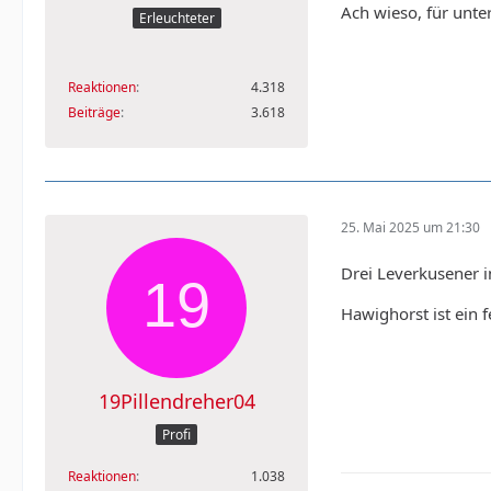
Ach wieso, für unt
Erleuchteter
Reaktionen
4.318
Beiträge
3.618
25. Mai 2025 um 21:30
Drei Leverkusener i
Hawighorst ist ein f
19Pillendreher04
Profi
Reaktionen
1.038