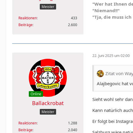
"Wer hat Ihnen d
Meister
"Niemand!!"
"Tja, die muss ic
Reaktionen
433
Beiträge
2.600
22. Juni 2025 um 02:00
Zitat von Way
Alajbegovic hat v
Online
Sieht wohl sehr dan
Ballackrobat
Kann natürlich auch
Meister
Er folgt bei Instag
Reaktionen
1.288
Beiträge
2.040
Salzburg wäre natür