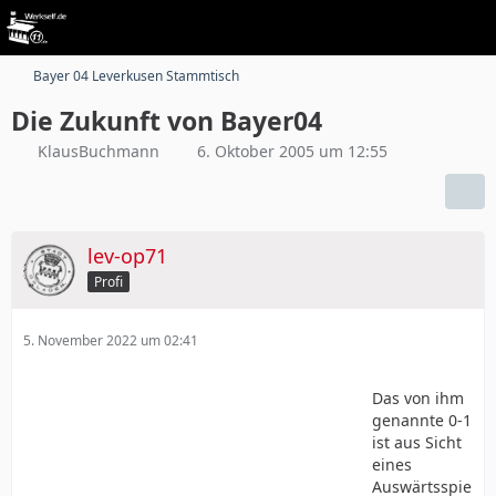
Bayer 04 Leverkusen Stammtisch
Die Zukunft von Bayer04
KlausBuchmann
6. Oktober 2005 um 12:55
lev-op71
Profi
5. November 2022 um 02:41
Das von ihm
genannte 0-1
ist aus Sicht
eines
Auswärtsspie