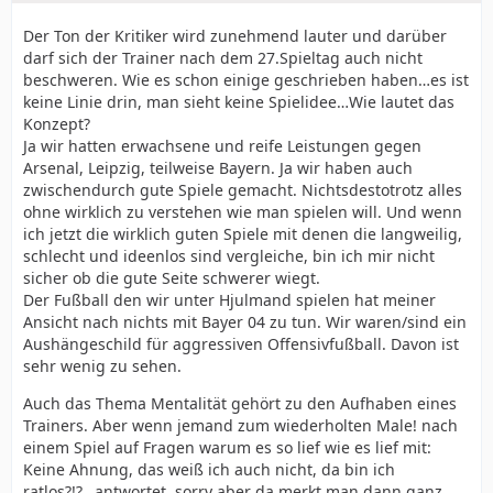
Der Ton der Kritiker wird zunehmend lauter und darüber
darf sich der Trainer nach dem 27.Spieltag auch nicht
beschweren. Wie es schon einige geschrieben haben…es ist
keine Linie drin, man sieht keine Spielidee…Wie lautet das
Konzept?
Ja wir hatten erwachsene und reife Leistungen gegen
Arsenal, Leipzig, teilweise Bayern. Ja wir haben auch
zwischendurch gute Spiele gemacht. Nichtsdestotrotz alles
ohne wirklich zu verstehen wie man spielen will. Und wenn
ich jetzt die wirklich guten Spiele mit denen die langweilig,
schlecht und ideenlos sind vergleiche, bin ich mir nicht
sicher ob die gute Seite schwerer wiegt.
Der Fußball den wir unter Hjulmand spielen hat meiner
Ansicht nach nichts mit Bayer 04 zu tun. Wir waren/sind ein
Aushängeschild für aggressiven Offensivfußball. Davon ist
sehr wenig zu sehen.
Auch das Thema Mentalität gehört zu den Aufhaben eines
Trainers. Aber wenn jemand zum wiederholten Male! nach
einem Spiel auf Fragen warum es so lief wie es lief mit:
Keine Ahnung, das weiß ich auch nicht, da bin ich
ratlos?!?…antwortet, sorry aber da merkt man dann ganz