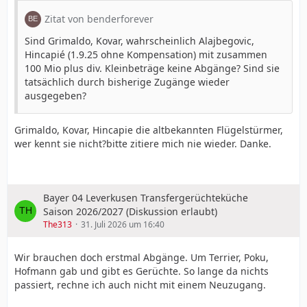
Jugend endete nach drei Monaten im Winter. Kein Bock
mehr auf matschige Asche.
Zitat von benderforever
Ab zum Basketball bei TuS 04.
Sind Grimaldo, Kovar, wahrscheinlich Alajbegovic,
Hincapié (1.9.25 ohne Kompensation) mit zusammen
Aber warum saß ich zwei Jahre später im Auto eines
100 Mio plus div. Kleinbeträge keine Abgänge? Sind sie
Basketball Nationalspieler aus Leverkusen?
tatsächlich durch bisherige Zugänge wieder
ausgegeben?
Beide waren stolz, er aufs Auto. Ich auf die Mitfahrt.
Außerdem beim nächsten Mal: Sprudel-Krise bei der
Grimaldo, Kovar, Hincapie die altbekannten Flügelstürmer,
Basketball EM in Leverkusen 1985.
wer kennt sie nicht?bitte zitiere mich nie wieder. Danke.
Bayer 04 Leverkusen Transfergerüchteküche
Saison 2026/2027 (Diskussion erlaubt)
The313
31. Juli 2026 um 16:40
Wir brauchen doch erstmal Abgänge. Um Terrier, Poku,
Hofmann gab und gibt es Gerüchte. So lange da nichts
passiert, rechne ich auch nicht mit einem Neuzugang.