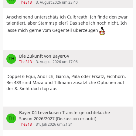
The313
3. August 2026 um 23:40
So war der erste Olympiasieger dann erst 1964
gefunden worden für Leverkusen: Willi Holdorf holt
Anscheinend unterschätz ich Culbreath. Ich finde den zwar
Gold im Zehnkampf. Der war so anstrengend, da war es
talentiert, aber Stammspieler? Das sehe ich noch nicht. Ich
dann auch gleich der letzte.
lasse mich gerne vom Gegenteil überzeugen
Die Zukunft von Bayer04
The313
3. August 2026 um 17:06
Doppel 6 Equi, Andrich, Garcia, Pala oder Ersatz, Eichhorn.
Bei 433 sind Maza und Tillmann zusätzliche Optionen auf
der 8. Sieht doch top aus
Bayer 04 Leverkusen Transfergerüchteküche
Neben Leichtathletik war Basketball eigentlich auch
Saison 2026/2027 (Diskussion erlaubt)
erfolgreicher als Fußball zu den Zeiten.
The313
31. Juli 2026 um 21:31
Mein Kurzzeitgastspiel bei Bayer 04 Fußball in der