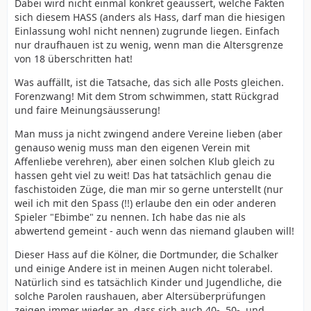
Dabei wird nicht einmal konkret geäussert, welche Fakten
sich diesem HASS (anders als Hass, darf man die hiesigen
Einlassung wohl nicht nennen) zugrunde liegen. Einfach
nur draufhauen ist zu wenig, wenn man die Altersgrenze
von 18 überschritten hat!
Was auffällt, ist die Tatsache, das sich alle Posts gleichen.
Forenzwang! Mit dem Strom schwimmen, statt Rückgrad
und faire Meinungsäusserung!
Man muss ja nicht zwingend andere Vereine lieben (aber
genauso wenig muss man den eigenen Verein mit
Affenliebe verehren), aber einen solchen Klub gleich zu
hassen geht viel zu weit! Das hat tatsächlich genau die
faschistoiden Züge, die man mir so gerne unterstellt (nur
weil ich mit den Spass (!!) erlaube den ein oder anderen
Spieler "Ebimbe" zu nennen. Ich habe das nie als
abwertend gemeint - auch wenn das niemand glauben will!
Dieser Hass auf die Kölner, die Dortmunder, die Schalker
und einige Andere ist in meinen Augen nicht tolerabel.
Natürlich sind es tatsächlich Kinder und Jugendliche, die
solche Parolen raushauen, aber Altersüberprüfungen
zeigen immer wieder an, dass sich auch 40-, 50-, und