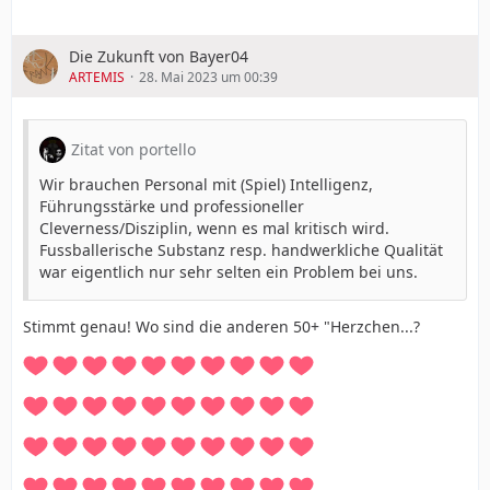
Die Zukunft von Bayer04
ARTEMIS
28. Mai 2023 um 00:39
+
PS
Zitat von portello
Obige "Erstpost" hat ohne mein Zutun dieses <3+
Wir brauchen Personal mit (Spiel) Intelligenz,
"gedruckt". Der Fehler geht nicht auf meine Kappe -
Führungsstärke und professioneller
Trotzdem sorry!
Cleverness/Disziplin, wenn es mal kritisch wird.
Fussballerische Substanz resp. handwerkliche Qualität
war eigentlich nur sehr selten ein Problem bei uns.
Stimmt genau! Wo sind die anderen 50+ "Herzchen...?