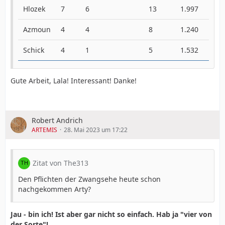
Hlozek
7
6
13
1.997
2
Azmoun
4
4
8
1.240
3
Schick
4
1
5
1.532
3
Gute Arbeit, Lala! Interessant! Danke!
Robert Andrich
ARTEMIS
28. Mai 2023 um 17:22
Zitat von The313
Den Pflichten der Zwangsehe heute schon
nachgekommen Arty?
Jau - bin ich! Ist aber gar nicht so einfach. Hab ja "vier von
der Sorte"!