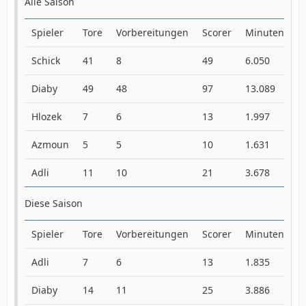
Alle Saison
Spieler
Tore
Vorbereitungen
Scorer
Minuten
M
Schick
41
8
49
6.050
1
Diaby
49
48
97
13.089
2
Hlozek
7
6
13
1.997
2
Azmoun
5
5
10
1.631
3
Adli
11
10
21
3.678
3
Diese Saison
Spieler
Tore
Vorbereitungen
Scorer
Minuten
M
Adli
7
6
13
1.835
2
Diaby
14
11
25
3.886
2