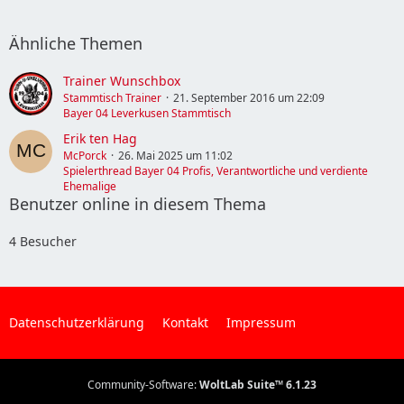
Ähnliche Themen
Trainer Wunschbox
Stammtisch Trainer
21. September 2016 um 22:09
Bayer 04 Leverkusen Stammtisch
Erik ten Hag
McPorck
26. Mai 2025 um 11:02
Spielerthread Bayer 04 Profis, Verantwortliche und verdiente
Ehemalige
Benutzer online in diesem Thema
4 Besucher
Datenschutzerklärung
Kontakt
Impressum
Community-Software:
WoltLab Suite™ 6.1.23