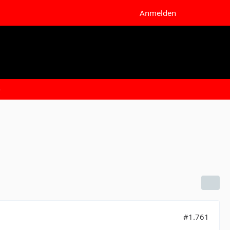
Anmelden
e
#1.761