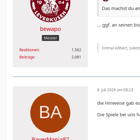
Das machst du an
... ggf. an seinen b
bewapo
Meister
Einmal editiert, zulet
Reaktionen
1.562
Beiträge
2.081
8. Juli 2026 um 08:23
die Hinweise gab es
Die Spiele bei uns 
BayerMania87