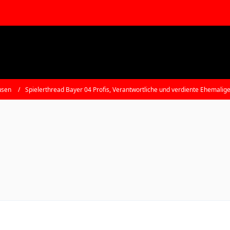
usen
Spielerthread Bayer 04 Profis, Verantwortliche und verdiente Ehemalig