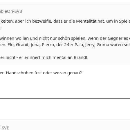
mbleOn-SVB
keiten, aber ich bezweifle, dass er die Mentalität hat, um in Spie
n.
winnen wollen und nicht nur schön spielen, wenn der Gegner es e
n. Flo, Granit, Jona, Pierro, der 24er Pala, Jerry, Grima waren so
her nicht - er erinnert mich mental an Brandt.
den Handschuhen fest oder woran genau?
i-SVB