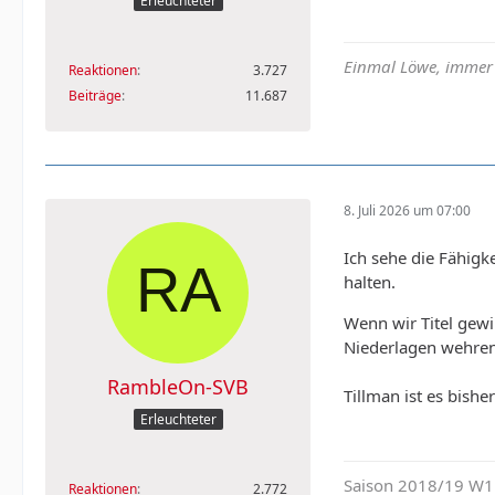
Erleuchteter
Einmal Löwe, immer
Reaktionen
3.727
Beiträge
11.687
8. Juli 2026 um 07:00
Ich sehe die Fähigke
halten.
Wenn wir Titel gewi
Niederlagen wehren. 
RambleOn-SVB
Tillman ist es bishe
Erleuchteter
Saison 2018/19 W11
Reaktionen
2.772