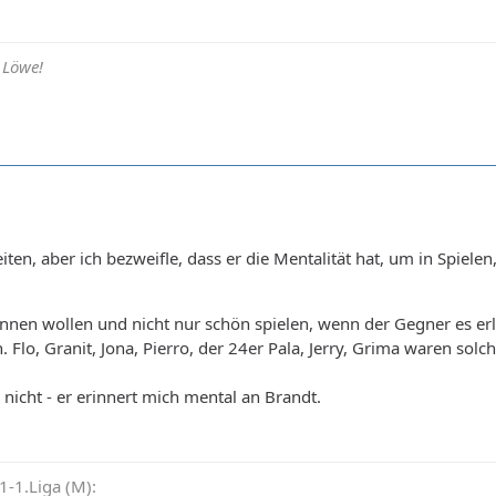
 Löwe!
iten, aber ich bezweifle, dass er die Mentalität hat, um in Spiel
nnen wollen und nicht nur schön spielen, wenn der Gegner es erl
Flo, Granit, Jona, Pierro, der 24er Pala, Jerry, Grima waren solc
r nicht - er erinnert mich mental an Brandt.
-1.Liga (M):