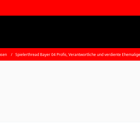
usen
Spielerthread Bayer 04 Profis, Verantwortliche und verdiente Ehemalig