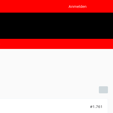
Anmelden
e
#1.761