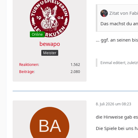
Zitat von Fab
Das machst du an
Online
... ggf. an seinen b
bewapo
Meister
Einmal editiert, zulet
Reaktionen
1.562
Beiträge
2.080
8. Juli 2026 um 08:23
die Hinweise gab es
Die Spiele bei uns 