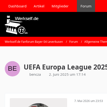
Dashboard
Artikel
Mitglieder
Forum
Werkself.de Fanforum Bayer 04 Leverkusen
Forum
Allgemeine Them
UEFA Europa League 202
bencza
2. Juni 2025 um 17:14
7. Mai 2026 um 23:53