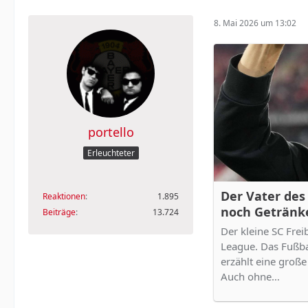
8. Mai 2026 um 13:02
portello
Erleuchteter
Der Vater des 
Reaktionen
1.895
noch Getränk
Beiträge
13.724
Der kleine SC Frei
League. Das Fußb
erzählt eine groß
Auch ohne…