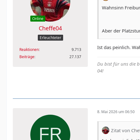
Wahnsinn Freibur
Online
Cheffe04
Aber der Platzstu
Erleuchteter
Ist das peinlich. Wa
Reaktionen
9.713
Beiträge
27.137
Du bist für uns die 
04!
8. Mai 2026 um 06:50
Zitat von Che