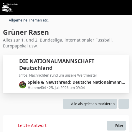
Allgemeine Themen etc.
Grüner Rasen
Alles zur 1. und 2. Bundesliga, internationaler Fussball,
Europapokal usw.
DIE NATIONALMANNSCHAFT
Deutschland
Infos, Nachrichten rund um unsere Weltmeister
L
Spiele & Newsthread: Deutsche Nationalmannschaft
e
Hummel04
25. Juli 2026 um 09:04
t
z
Alle als gelesen markieren
t
e
B
e
Letzte Antwort
Filter
i