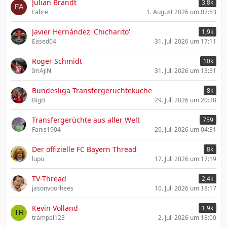
Julian Brandt
3,8k
Fabre
1. August 2026 um 07:53
Javier Hernández 'Chicharito'
1,9k
Eased04
31. Juli 2026 um 17:11
Roger Schmidt
10k
ImAjiN
31. Juli 2026 um 13:31
Bundesliga-Transfergerüchteküche
8k
BigB
29. Juli 2026 um 20:38
Transfergerüchte aus aller Welt
759
Fanis1904
20. Juli 2026 um 04:31
Der offizielle FC Bayern Thread
8k
lupo
17. Juli 2026 um 17:19
TV-Thread
2,4k
jasonvoorhees
10. Juli 2026 um 18:17
Kevin Volland
1,9k
trampel123
2. Juli 2026 um 18:00