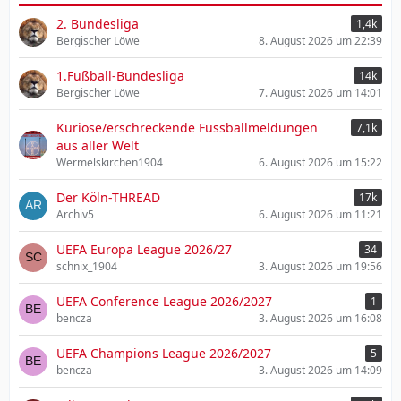
t
2. Bundesliga
1,4k
r
Bergischer Löwe
8. August 2026 um 22:39
ä
g
1.Fußball-Bundesliga
14k
e
Bergischer Löwe
7. August 2026 um 14:01
Kuriose/erschreckende Fussballmeldungen
7,1k
aus aller Welt
Wermelskirchen1904
6. August 2026 um 15:22
Der Köln-THREAD
17k
Archiv5
6. August 2026 um 11:21
UEFA Europa League 2026/27
34
schnix_1904
3. August 2026 um 19:56
UEFA Conference League 2026/2027
1
bencza
3. August 2026 um 16:08
UEFA Champions League 2026/2027
5
bencza
3. August 2026 um 14:09