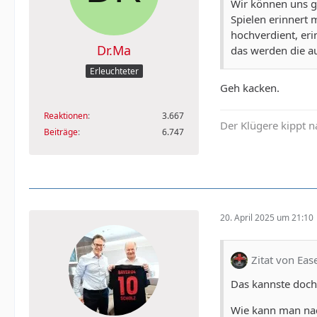
Wir können uns gl
Spielen erinnert 
hochverdient, er
Dr.Ma
das werden die au
Erleuchteter
Geh kacken.
Reaktionen
3.667
Der Klügere kippt n
Beiträge
6.747
20. April 2025 um 21:10
Zitat von Ea
Das kannste doch
Wie kann man na