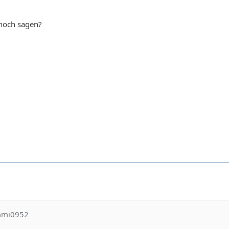
noch sagen?
ommi0952