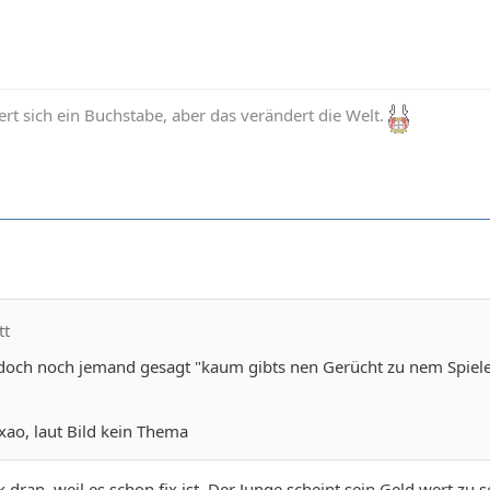
rt sich ein Buchstabe, aber das verändert die Welt.
tt
r doch noch jemand gesagt "kaum gibts nen Gerücht zu nem Spiel
ixao, laut Bild kein Thema
ix dran, weil es schon fix ist. Der Junge scheint sein Geld wert zu s