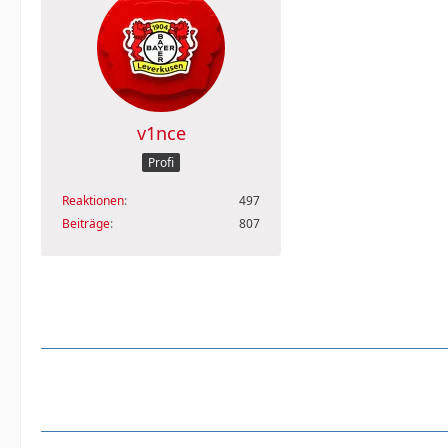
v1nce
Profi
Reaktionen
497
Beiträge
807