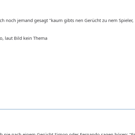
doch noch jemand gesagt "kaum gibts nen Gerücht zu nem Spieler
ao, laut Bild kein Thema
h nie nach einem Gerücht Simon oder Fernando sagen hören: "Es