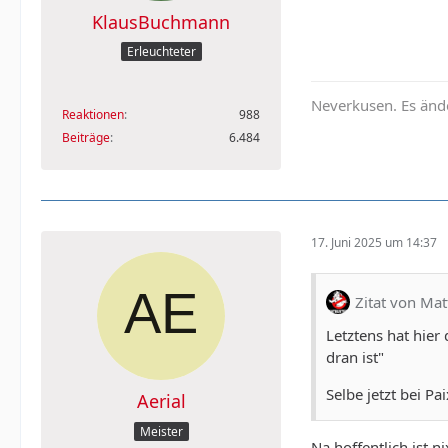
KlausBuchmann
Erleuchteter
Neverkusen. Es ände
Reaktionen
988
Beiträge
6.484
17. Juni 2025 um 14:37
Zitat von Mat
Letztens hat hie
dran ist"
Selbe jetzt bei Pa
Aerial
Meister
Na hoffentlich ist n