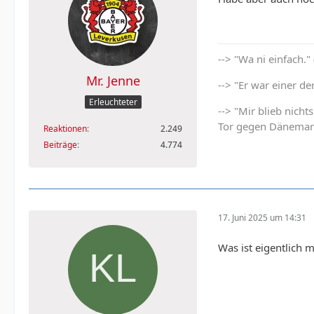
--> "Wa ni einfach."
Mr. Jenne
--> "Er war einer d
Erleuchteter
--> "Mir blieb nich
Tor gegen Dänemar
Reaktionen
2.249
Beiträge
4.774
17. Juni 2025 um 14:31
Was ist eigentlich 