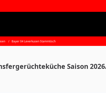
usen
Bayer 04 Leverkusen Stammtisch
nsfergerüchteküche Saison 2026/