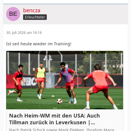
bencza
Erleuchteter
30. Juli 2026 um 16:16
Ist seit heute wieder im Training!
Nach Heim-WM mit den USA: Auch
Tillman zurück in Leverkusen |
Bayer04.de
Nach Patrik Schick sowie Mark Flekken, Ibrahim Maza