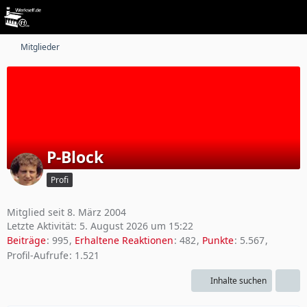
Mitglieder
P-Block
Profi
Mitglied seit 8. März 2004
Letzte Aktivität:
5. August 2026 um 15:22
Beiträge
995
Erhaltene Reaktionen
482
Punkte
5.567
Profil-Aufrufe
1.521
Inhalte suchen