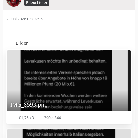
Erleuchteter
2. Juni 2026 um 07:19
.
Bilder
IMG_8593.png
101,75 kB
390 × 844