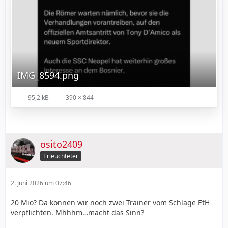
IMG_8594.png
95,2 kB
390 × 844
osito2409
Erleuchteter
2. Juni 2026 um 07:46
20 Mio? Da können wir noch zwei Trainer vom Schlage EtH
verpflichten. Mhhhm…macht das Sinn?