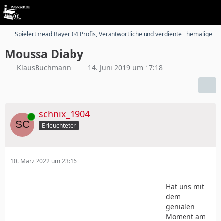
Spielerthread Bayer 04 Profis, Verantwortliche und verdiente Ehemalige
Moussa Diaby
KlausBuchmann
14. Juni 2019 um 17:18
schnix_1904
Online
Erleuchteter
10. März 2022 um 23:16
Hat uns mit
dem
genialen
Moment am