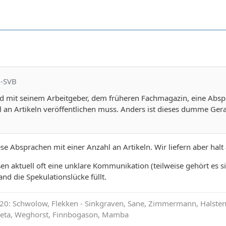
i-SVB
rd mit seinem Arbeitgeber, dem früheren Fachmagazin, eine Absp
an Artikeln veröffentlichen muss. Anders ist dieses dumme Gerau
iese Absprachen mit einer Anzahl an Artikeln. Wir liefern aber hal
n aktuell oft eine unklare Kommunikation (teilweise gehört es si
d die Spekulationslücke füllt.
0: Schwolow, Flekken - Sinkgraven, Sane, Zimmermann, Halstenbe
ateta, Weghorst, Finnbogason, Mamba