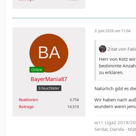
3. Juni 2026 um 11:04
Zitat von Fab
Herr von Kotz wi
bestimmte Anzahl 
Online
zu erklären.
BayerMania87
Natürlich gibt es d
Erleuchteter
Wir haben nach auße
Reaktionen
3.754
wundern wenn jeman
Beiträge
14.519
w11 Liga2 2019/202
Serdar, Darida - M