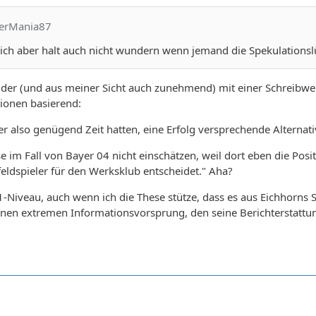
yerMania87
ch aber halt auch nicht wundern wenn jemand die Spekulationslüc
leider (und aus meiner Sicht auch zunehmend) mit einer Schreibwei
ionen basierend:
 also genügend Zeit hatten, eine Erfolg versprechende Alternati
 im Fall von Bayer 04 nicht einschätzen, weil dort eben die Positi
lfeldspieler für den Werksklub entscheidet." Aha?
-Niveau, auch wenn ich die These stütze, dass es aus Eichhorns Sic
 einen extremen Informationsvorsprung, den seine Berichterstattun