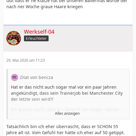
Gut dass er ne Klatze hat bei unseren Ballerinas würde der
nach ner Woche graue Haare kriegen
Werkself-04
Erleuchteter
20. Mai 2026 um 11:23
Zitat von bencza
Hat er das nicht auch sogar mal vor ein paar Jahren
angekündigt, dass sein Trainerjob bei Manchester City
der letzte sein wird?!
Ich glaube auch, dass er - ähnlich wie Klopp - keinen
Alles anzeigen
Trainerjob mehr annehmen wird.
Wobei ich aber auch überrascht war, dass der gerade
Tatsächlich bin ich eher überrascht, dass er SCHON 55
einmal
55 Jahre alt
ist - eigentlich noch kein Alter für
Jahre alt ist. Vom Gefühl her hätte ich eher auf 50 getippt.