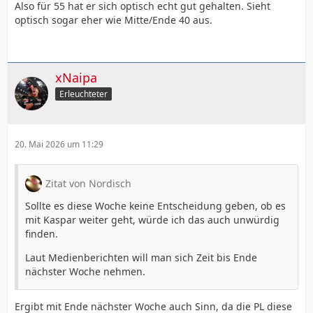
die Rente.
Also für 55 hat er sich optisch echt gut gehalten. Sieht
optisch sogar eher wie Mitte/Ende 40 aus.
Ich hatte in meinem Kopf gedacht, dass er schon
deutlich älter wäre.
Liegt vielleicht einfach daran, dass er ja schon seit
xNaipa
Ewigkeiten bzw. mehrere Jahrzehnten Trainer ist.
Erleuchteter
Allerdings hat er den Trainerjob in Barcelona ja quasi
direkt nach der aktiven Karriere und noch in seinen
30er Jahren übernommen - das erklärt dann, warum
20. Mai 2026 um 11:29
erst Mitte Fünfzig ist...
Zitat von Nordisch
Sollte es diese Woche keine Entscheidung geben, ob es
mit Kaspar weiter geht, würde ich das auch unwürdig
finden.
Laut Medienberichten will man sich Zeit bis Ende
nächster Woche nehmen.
Ergibt mit Ende nächster Woche auch Sinn, da die PL diese