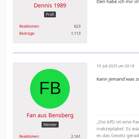
Den habe ich mir im
Dennis 1989
Profi
Reaktionen
623
Beiträge
1.113
19. Juli 2025 um 20:18
Kann jemand´was z
Fan aus Bensberg
„Die AfD ist eine Pa
Meister
inakzeptabel. Es wä
es das Gesetz gerad
Reaktionen
2.161