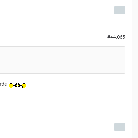
#44.065
ürde