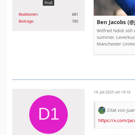
Profi
Reaktionen
681
Ben Jacobs (@
Beiträge
785
Wilfred Ndidi still
summer. Leverkusen
Manchester United
19. Juli 2025 um 19:16
Zitat von Ju
https://x.com/J