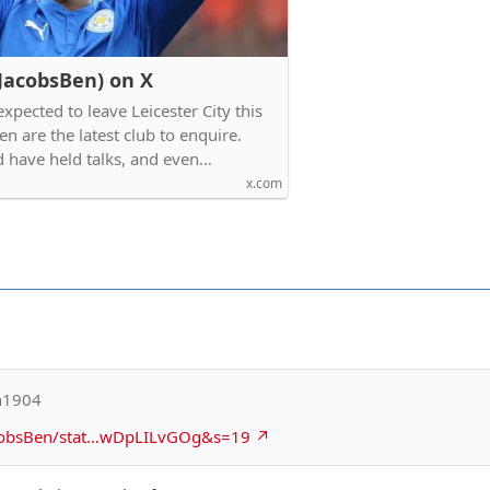
JacobsBen) on X
 expected to leave Leicester City this
 are the latest club to enquire.
 have held talks, and even…
x.com
an1904
acobsBen/stat…wDpLILvGOg&s=19