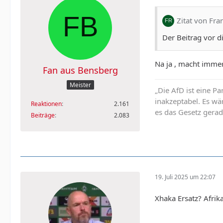
Zitat von Fra
Der Beitrag vor d
Na ja , macht immer
Fan aus Bensberg
Meister
„Die AfD ist eine Pa
inakzeptabel. Es wä
Reaktionen
2.161
es das Gesetz gerad
Beiträge
2.083
19. Juli 2025 um 22:07
Xhaka Ersatz? Afrik