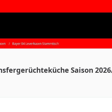
usen
Bayer 04 Leverkusen Stammtisch
nsfergerüchteküche Saison 2026/