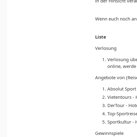
in der Hinsicht veran
Wenn euch noch ande
Liste
Verlosung
Verlosung üb
online, werde
Angebote von (Reise
Absolut Sport
Vietentours -
DerTour - Hot
Top-Sportreis
Sportkultur -
Gewinnspiele