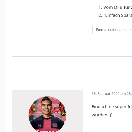
Vom DFB für 2
"Einfach Spar
Einmal editiert, zulet
13. Februar 2025 um 23
Find ich ne super I
würden :))