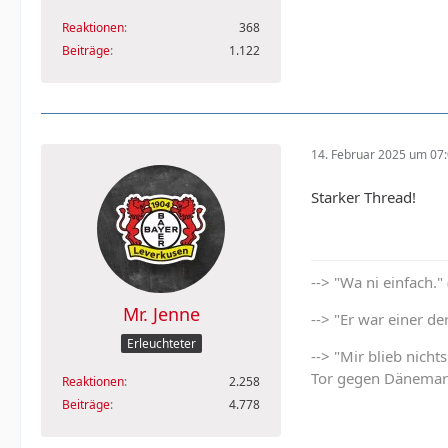
Reaktionen
368
Beiträge
1.122
14. Februar 2025 um 07
Starker Thread!
--> "Wa ni einfach."
Mr. Jenne
--> "Er war einer d
Erleuchteter
--> "Mir blieb nich
Tor gegen Dänemar
Reaktionen
2.258
Beiträge
4.778