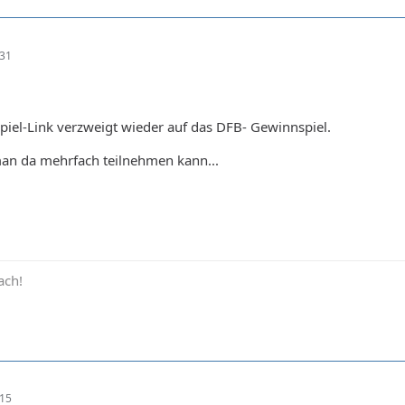
:31
iel-Link verzweigt wieder auf das DFB- Gewinnspiel.
man da mehrfach teilnehmen kann...
ach!
:15