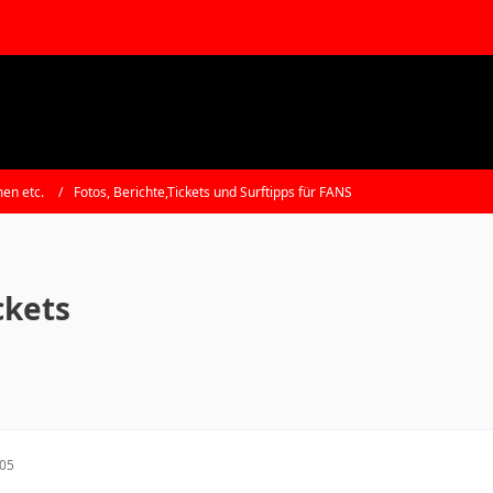
en etc.
Fotos, Berichte,Tickets und Surftipps für FANS
ckets
:05