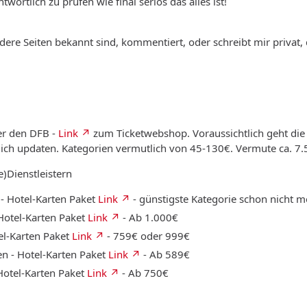
twortlich zu prüfen wie final seriös das alles ist!
re Seiten bekannt sind, kommentiert, oder schreibt mir privat, 
er den DFB -
Link
zum Ticketwebshop. Voraussichtlich geht die
 ich updaten. Kategorien vermutlich von 45-130€. Vermute ca. 7.5
)Dienstleistern
 - Hotel-Karten Paket
Link
- günstigste Kategorie schon nicht 
 Hotel-Karten Paket
Link
- Ab 1.000€
el-Karten Paket
Link
- 759€ oder 999€
en - Hotel-Karten Paket
Link
- Ab 589€
 Hotel-Karten Paket
Link
- Ab 750€