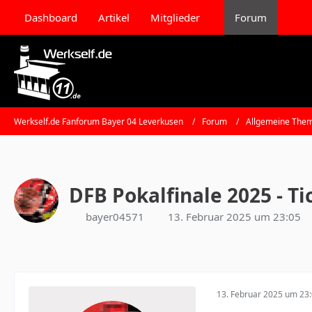
Dashboard
Artikel
Mitglieder
Forum
Werkself.de Fanforum Bayer 04 Leverkusen
Forum
Allgemeine Them
DFB Pokalfinale 2025 - Ti
bayer04571
13. Februar 2025 um 23:05
13. Februar 2025 um 23