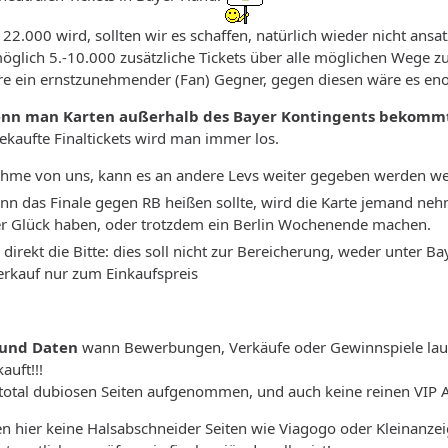
22.000 wird, sollten wir es schaffen, natürlich wieder nicht an
glich 5.-10.000 zusätzliche Tickets über alle möglichen Wege zu
äre ein ernstzunehmender (Fan) Gegner, gegen diesen wäre es en
wenn man Karten außerhalb des Bayer Kontingents bekomm
kaufte Finaltickets wird man immer los.
nahme von uns, kann es an andere Levs weiter gegeben werden 
nn das Finale gegen RB heißen sollte, wird die Karte jemand neh
r Glück haben, oder trotzdem ein Berlin Wochenende machen.
 direkt die Bitte: dies soll nicht zur Bereicherung, weder unter
erkauf nur zum Einkaufspreis
 und Daten
wann Bewerbungen, Verkäufe oder Gewinnspiele lauf
auft!!!
e total dubiosen Seiten aufgenommen, und auch keine reinen VIP
 hier keine Halsabschneider Seiten wie Viagogo oder Kleinanzeig