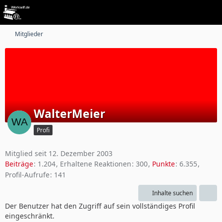
Mitglieder
WalterMeier
Profi
Mitglied seit 12. Dezember 2003
Beiträge
1.204
Erhaltene Reaktionen
300
Punkte
6.355
Profil-Aufrufe
141
Inhalte suchen
Der Benutzer hat den Zugriff auf sein vollständiges Profil
eingeschränkt.