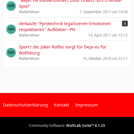
"Bayer 04 subventioniert 2000 Tickets fürs Chelsea-
Spiel"
WalterMeier
1. September 2011 um 10:58
Verkaufe "Pyrotechnik legalisieren-Emotionen
4
respektieren" Aufkleber--PN
WalterMeier
13. April 2011 um 15:12
Sport1.de: Joker Rolfes sorgt für Deja-vu für
Wolfsburg
WalterMeier
16. Oktober 2010 um 22:11
Datenschutzerklärung
Kontakt
Impressum
Community-Software:
WoltLab Suite™ 6.1.23