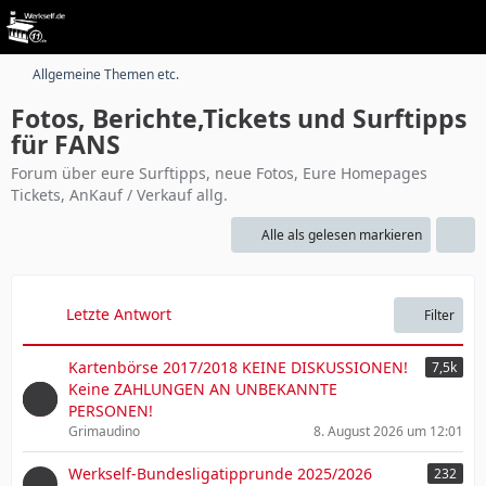
Allgemeine Themen etc.
Fotos, Berichte,Tickets und Surftipps
für FANS
Forum über eure Surftipps, neue Fotos, Eure Homepages
Tickets, AnKauf / Verkauf allg.
Alle als gelesen markieren
Letzte Antwort
Filter
Kartenbörse 2017/2018 KEINE DISKUSSIONEN!
7,5k
Keine ZAHLUNGEN AN UNBEKANNTE
PERSONEN!
Grimaudino
8. August 2026 um 12:01
Werkself-Bundesligatipprunde 2025/2026
232