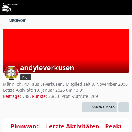
Mitglieder
andyleverkusen
Profi
Männlich
47
aus Leverkusen
Mitglied seit 3. November 2006
Letzte Aktivität:
19. Januar 2025 um 13:31
Beiträge
748
Punkte
3.850
Profil-Aufrufe
769
Inhalte suchen
Pinnwand
Letzte Aktivitäten
Reaktio