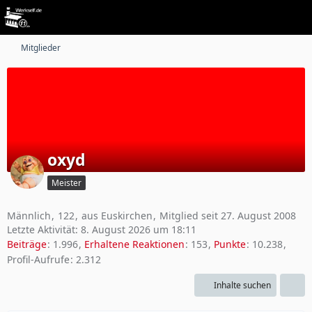
Mitglieder
oxyd
Meister
Männlich
122
aus Euskirchen
Mitglied seit 27. August 2008
Letzte Aktivität:
8. August 2026 um 18:11
Beiträge
1.996
Erhaltene Reaktionen
153
Punkte
10.238
Profil-Aufrufe
2.312
Inhalte suchen