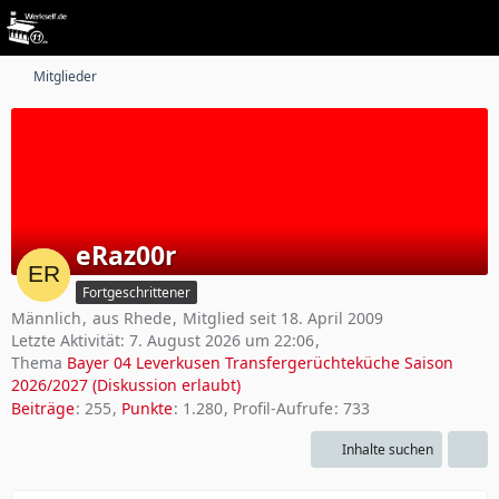
Mitglieder
eRaz00r
Fortgeschrittener
Männlich
aus Rhede
Mitglied seit 18. April 2009
Letzte Aktivität:
7. August 2026 um 22:06
Thema
Bayer 04 Leverkusen Transfergerüchteküche Saison
2026/2027 (Diskussion erlaubt)
Beiträge
255
Punkte
1.280
Profil-Aufrufe
733
Inhalte suchen