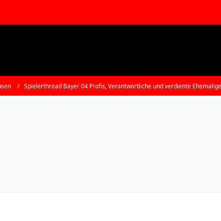
usen
Spielerthread Bayer 04 Profis, Verantwortliche und verdiente Ehemalig