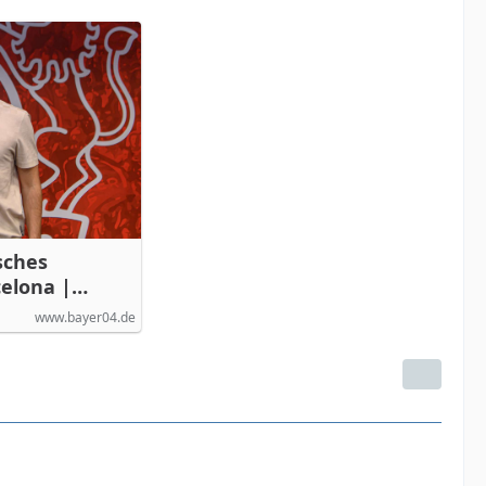
isches
celona |
www.bayer04.de