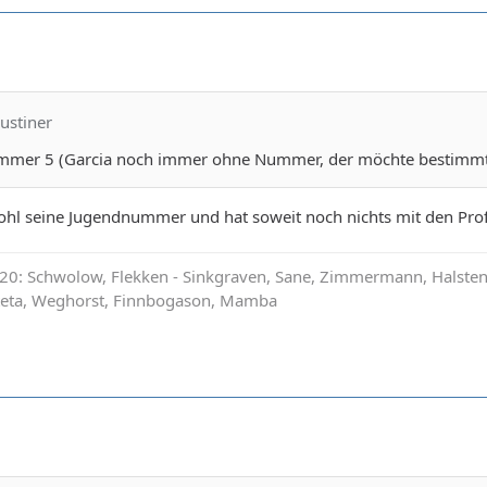
ustiner
mer 5 (Garcia noch immer ohne Nummer, der möchte bestimmt e
ohl seine Jugendnummer und hat soweit noch nichts mit den Prof
0: Schwolow, Flekken - Sinkgraven, Sane, Zimmermann, Halstenbe
ateta, Weghorst, Finnbogason, Mamba