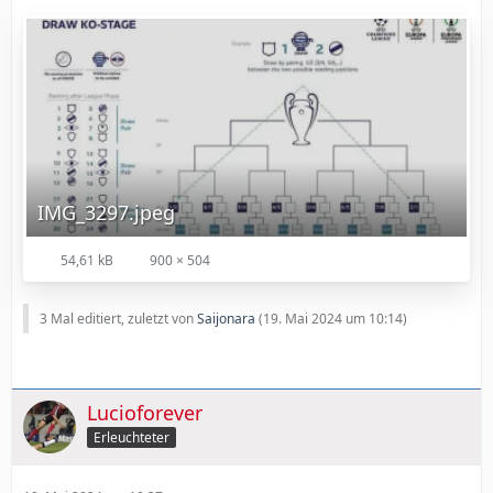
IMG_3297.jpeg
54,61 kB
900 × 504
3 Mal editiert, zuletzt von
Saijonara
(
19. Mai 2024 um 10:14
)
Lucioforever
Erleuchteter