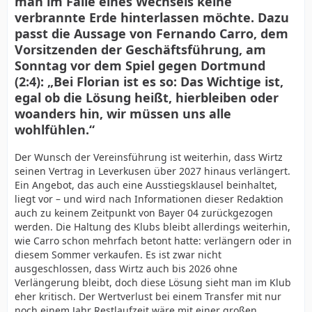
man im Falle eines Wechsels keine
verbrannte Erde hinterlassen möchte. Dazu
passt die Aussage von Fernando Carro, dem
Vorsitzenden der Geschäftsführung, am
Sonntag vor dem Spiel gegen Dortmund
(2:4): „Bei Florian ist es so: Das Wichtige ist,
egal ob die Lösung heißt, hierbleiben oder
woanders hin, wir müssen uns alle
wohlfühlen.“
Der Wunsch der Vereinsführung ist weiterhin, dass Wirtz
seinen Vertrag in Leverkusen über 2027 hinaus verlängert.
Ein Angebot, das auch eine Ausstiegsklausel beinhaltet,
liegt vor – und wird nach Informationen dieser Redaktion
auch zu keinem Zeitpunkt von Bayer 04 zurückgezogen
werden. Die Haltung des Klubs bleibt allerdings weiterhin,
wie Carro schon mehrfach betont hatte: verlängern oder in
diesem Sommer verkaufen. Es ist zwar nicht
ausgeschlossen, dass Wirtz auch bis 2026 ohne
Verlängerung bleibt, doch diese Lösung sieht man im Klub
eher kritisch. Der Wertverlust bei einem Transfer mit nur
noch einem Jahr Restlaufzeit wäre mit einer großen