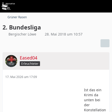
Grüner Rasen
2. Bundesliga
Bergischer Löwe
28. Mai 2018 um 10:57
Eased04
Erleuchteter
17. Mai 2026 um 17:09
Ist das ein
Krimi da
unten bei
der
Konstellation