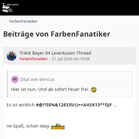
FarbenFanatiker
Beiträge von FarbenFanatiker
Trikot Bayer 04 Leverkusen Thread
FarbenFanatiker
21. Juli 2026 um 10:08
Zitat von bencza
Hier ist nun. Und ab sofort Feuer frei.
Es ist wirklich
#@!?§$%&128335/()=+AHSK13**DJF
...
ne Spaß, schon okay.