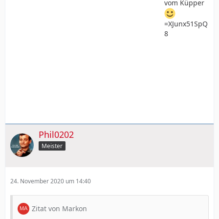
vom Küpper
=XJunx51SpQ
8
Phil0202
Meister
24. November 2020 um 14:40
Zitat von Markon