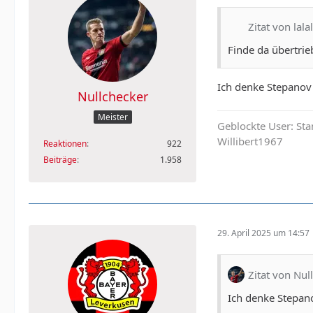
Zitat von lal
Finde da übertrie
Ich denke Stepanov
Nullchecker
Meister
Geblockte User: Sta
Willibert1967
Reaktionen
922
Beiträge
1.958
29. April 2025 um 14:57
Zitat von Nul
Ich denke Stepan