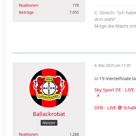
Reaktionen
778
C. Streich: "Ich hab
Beiträge
7.055
drin steht"
Möge die Macht mit
4. Mai 2025 um 11:35
U-19 Viertelfinale 
Sky Sport DE - LIVE
DFB - LIVE 🔴 Scha
Ballackrobat
Meister
Reaktionen
1.288