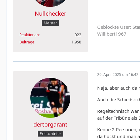
Nullchecker
Meister
Geblockte User: Sta
Willibert1967
Reaktionen
922
Beiträge
1.958
29. April 2025 um 16:42
Naja, aber auch da
Auch die Schiedsric
Regeltechnisch war 
auf der Tribüne als
dertorgarant
Kenne 2 Personen, 
Erleuchteter
da hockt und man au