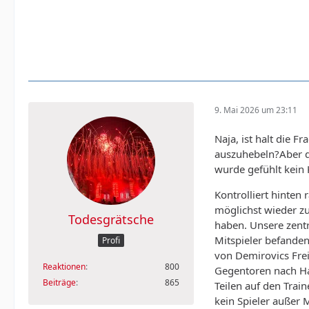
Sorry, aber er br
allmählich in ein
Und noch was zu T
bringen. Beide ha
gilt auch für ande
Hjulmand hat mögl
9. Mai 2026 um 23:11
mitr inständig, d
Naja, ist halt die 
auszuhebeln?Aber d
wurde gefühlt kein 
Kontrolliert hinten 
möglichst wieder zur
Todesgrätsche
haben. Unsere zentr
Mitspieler befanden
Profi
von Demirovics Frei
Reaktionen
800
Gegentoren nach Hau
Beiträge
865
Teilen auf den Trai
kein Spieler außer 