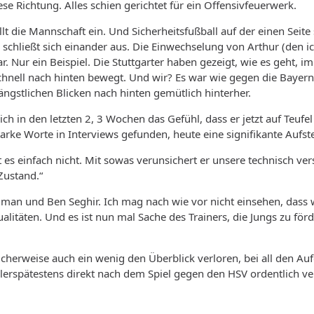
se Richtung. Alles schien gerichtet für ein Offensivfeuerwerk.
llt die Mannschaft ein. Und Sicherheitsfußball auf der einen Seite
schließt sich einander aus. Die Einwechselung von Arthur (den ic
r. Nur ein Beispiel. Die Stuttgarter haben gezeigt, wie es geht, i
chnell nach hinten bewegt. Und wir? Es war wie gegen die Bayer
 ängstlichen Blicken nach hinten gemütlich hinterher.
ch in den letzten 2, 3 Wochen das Gefühl, dass er jetzt auf Teufel
tarke Worte in Interviews gefunden, heute eine signifikante Aufst
gt es einfach nicht. Mit sowas verunsichert er unsere technisch 
Zustand.“
man und Ben Seghir. Ich mag nach wie vor nicht einsehen, dass wi
alitäten. Und es ist nun mal Sache des Trainers, die Jungs zu förd
herweise auch ein wenig den Überblick verloren, bei all den Aufg
allerspätestens direkt nach dem Spiel gegen den HSV ordentlich ve