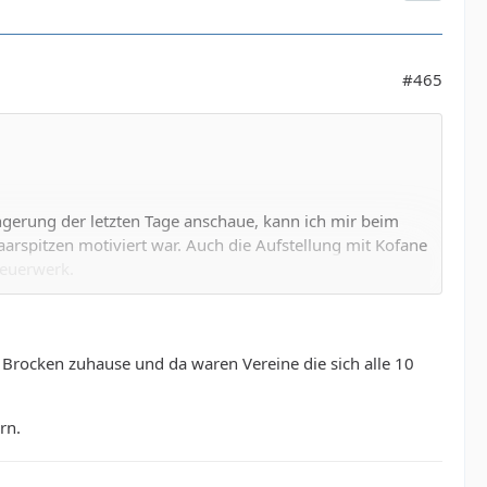
#465
ngerung der letzten Tage anschaue, kann ich mir beim
Haarspitzen motiviert war. Auch die Aufstellung mit Kofane
feuerwerk.
te spielen zu lassen und gleichzeitig offensiv ordentlich
en ich schätze) z.B. ist bei einem Spielstand von 1:3
ie es geht, immer anspielbar, in die freien Räume
e Brocken zuhause und da waren Vereine die sich alle 10
ie gegen die Bayern. Da hatten wir heute vorne mal den
erher.
rn.
fel komm heraus zeigen will, was für ein toller offensiver
stellung, aber sonst?