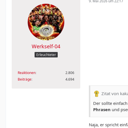
9. Mai 2026 um 22:17
Werkself-04
Erleuchteter
Reaktionen
2.806
Beiträge
4.694
Zitat von kak
Der sollte einfac
Phrasen
und pseu
Naja, er spricht ein