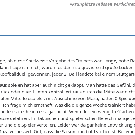
»Kranplätze müssen verdichtet
ingt es einfach nicht. Mit sowas verunsichert er unsere technis
en „Ten Hag - Zustand.“
ilman und Ben Seghir. Ich mag nach wie vor nicht einsehen, dass 
ben ihre Qualitäten. Und es ist nun mal Sache des Trainers, die J
re Spieler.
icherweise auch ein wenig den Überblick verloren, bei all den Au
ass er allerspätestens direkt nach dem Spiel gegen den HSV ordent
Frage, ob diese Spielweise Vorgabe des Trainers war. Lange, hohe B
ann frage ich mich, warum es dann so gravierend große Lücken 
Kopfballduell gewonnen, jeder 2. Ball landete bei einem Stuttgart
raus spielen hat aber auch nicht geklappt. Man hatte das Gefühl, d
ück oder quer. Hinten kontrolliert raus durch die Mitte war nicht
alen Mittelfeldspieler, mit Ausnahme von Maza, hatten 0 Spielübe
. Ich frage mich ernsthaft, was die die ganze Woche trainiert ha
heiten spreche ich erst gar nicht. Wenn der ein wenig treffsiche
se gefahren. Im taktischen und spielerischen Bereich mangelt es
ner und die Spieler verteilen. Leider war da gar keine Entwicklun
Maza verbessert. Gut, dass die Saison nun bald vorbei ist. Bei ei