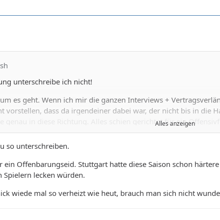
ish
ng unterschreibe ich nicht!
um es geht. Wenn ich mir die ganzen Interviews + Vertragsverlä
ht vorstellen, dass da irgendeiner dabei war, der nicht bis in die 
e genau in diese Richtung. Alles schien gerichtet für ein Offensiv
Alles anzeigen
tellt die Mannschaft ein. Und Sicherheitsfußball auf der einen Sei
u so unterschreiben.
llen, schließt sich einander aus. Die Einwechselung von Arthur (d
achvollziehbar. Nur ein Beispiel. Die Stuttgarter haben gezeigt, w
r ein Offenbarungseid. Stuttgart hatte diese Saison schon härter
gepresst und sich schnell nach hinten bewegt. Und wir? Es war w
 Spielern lecken würden.
ttelfeld trabt mit ängstlichen Blicken nach hinten gemütlich hint
ck wiede mal so verheizt wie heut, brauch man sich nicht wunde
e ich in den letzten 2, 3 Wochen das Gefühl, dass er jetzt auf Teu
. Starke Worte in Interviews gefunden, heute eine signifikante Auf