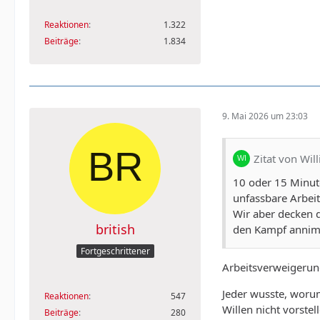
Reaktionen
1.322
Beiträge
1.834
9. Mai 2026 um 23:03
Zitat von Wil
10 oder 15 Minute
unfassbare Arbei
Wir aber decken 
british
den Kampf annimm
Fortgeschrittener
Arbeitsverweigerung
Jeder wusste, worum
Reaktionen
547
Willen nicht vorstel
Beiträge
280