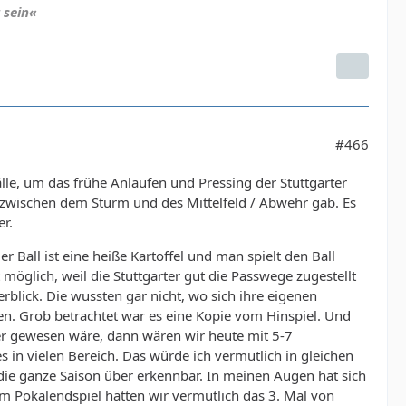
 sein«
ch versierte Truppe immer mehr und wir bewegen uns
wir da zwei Nieten verpflichtet haben, die es nicht
ungs zu fördern und nicht kaputt zu coachen. Das gleiche
#466
fgaben, die er als Trainer so hat. Deshalb wünsche ich
lich verabschiedet wird.
älle, um das frühe Anlaufen und Pressing der Stuttgarter
zwischen dem Sturm und des Mittelfeld / Abwehr gab. Es
er.
er Ball ist eine heiße Kartoffel und man spielt den Ball
 möglich, weil die Stuttgarter gut die Passwege zugestellt
rblick. Die wussten gar nicht, wo sich ihre eigenen
ben. Grob betrachtet war es eine Kopie vom Hinspiel. Und
rer gewesen wäre, dann wären wir heute mit 5-7
 in vielen Bereich. Das würde ich vermutlich in gleichen
g die ganze Saison über erkennbar. In meinen Augen hat sich
nem Pokalendspiel hätten wir vermutlich das 3. Mal von