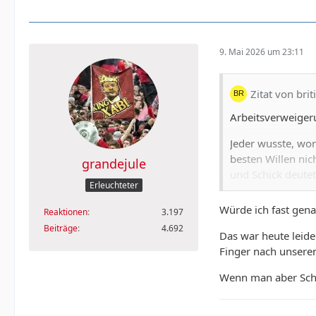
9. Mai 2026 um 23:11
Zitat von brit
Arbeitsverweigeru
Jeder wusste, wor
besten Willen nic
grandejule
und Schick deutet
Erleuchteter
Aber der Trainer s
Würde ich fast gena
Reaktionen
3.197
was bewegen zu wo
Beiträge
4.692
überhaupt nicht n
Das war heute leide
gestartet, vorne 
Finger nach unseren
Ball…und unser Mi
Wenn man aber Schi
Bei Hjulmand hatt
Hecht er doch ist