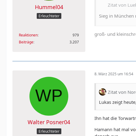
Zitat von Lu
Hummel04
Sieg in München n
Erleuchteter
groß- und kleinsch
Reaktionen
979
Beiträge
3.207
8. März 2025 um 16:54
Zitat von Nor
Lukas zeigt heute
Ihn hat die Torwartr
Walter Posner04
Hamann hat mal vor 
Erleuchteter