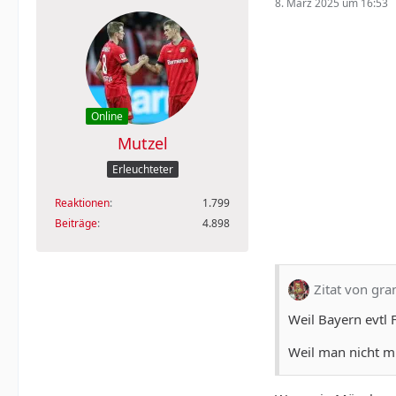
8. März 2025 um 16:53
Online
Mutzel
Erleuchteter
Reaktionen
1.799
Beiträge
4.898
Zitat von gra
Weil Bayern evtl 
Weil man nicht mi