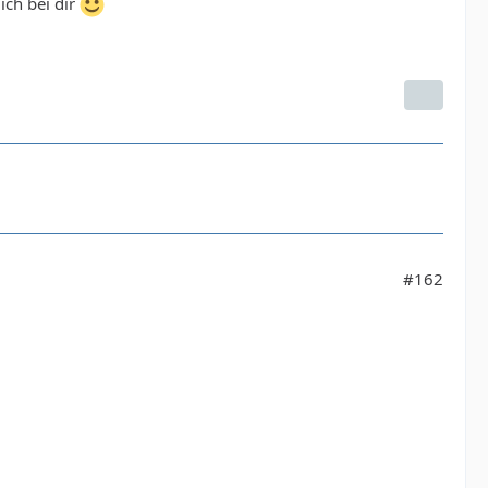
ch bei dir
#162