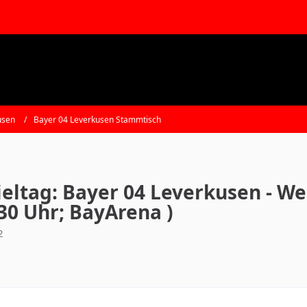
usen
Bayer 04 Leverkusen Stammtisch
ieltag: Bayer 04 Leverkusen - We
:30 Uhr; BayArena )
2