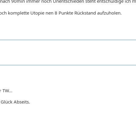
ach 90min immer noch Unentschieden steht entschuldige ich mi
doch komplette Utopie nen 8 Punkte Rückstand aufzuholen.
 TW...
lück Abseits.