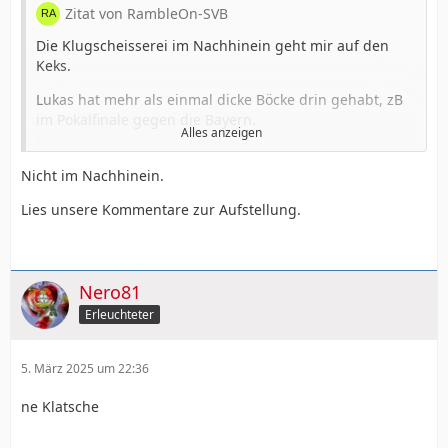
Zitat von RambleOn-SVB
Die Klugscheisserei im Nachhinein geht mir auf den
Keks.
Lukas hat mehr als einmal dicke Böcke drin gehabt, zB
im Pokalfinale gegen die Bayern.
Alles anzeigen
Vor dem 0-1 null Druck auf Oliseh.
Nicht im Nachhinein.
Wirtz verliert jeden Ball.
Lies unsere Kommentare zur Aufstellung.
Frimpong vergibt ne 100%ige.
Tapsona dumm im Ringkampf.
Aber Alonso vercoacht.
Nero81
Erleuchteter
5. März 2025 um 22:36
ne Klatsche