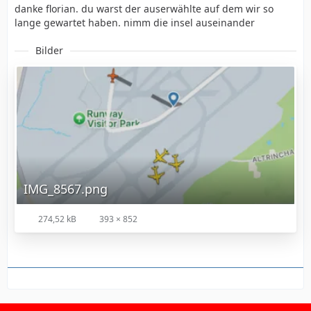
danke florian. du warst der auserwählte auf dem wir so
lange gewartet haben. nimm die insel auseinander
Bilder
IMG_8567.png
274,52 kB
393 × 852