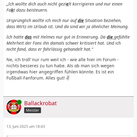
„Ich wollte dich auch nicht gezi
e
lt korrigieren und nur einen
Fa
k
t dazu beisteuern.
Ursprünglich wollte ich mich nur auf
die
Situation beziehen,
dass Wirtz im Urlaub ist. Und da sind wir ja ähnlicher Meinung.
Ich hatte
das
mit Helmes nur gut in Erinnerung. Da
die
gefühlte
Mehrheit der Fans ihn damals schwer kritisiert hat. Und ich
nicht fand, dass er fahrlässig gehandelt hat.“
Ne, ich troll‘ nur rum weil ich - wie alle hier im Forum -
nichts besseres zu tun habe. Als ob man sich wegen
irgendwas hier angegriffen fühlen könnte. Es ist ein
Fußball-Fanforum. Alles gut! ✌️
Online
Ballackrobat
Meister
13. Juni 2025 um 18:43