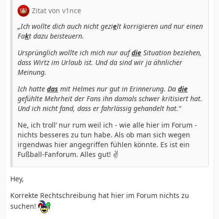
Zitat von v1nce
„Ich wollte dich auch nicht gezi
e
lt korrigieren und nur einen
Fa
k
t dazu beisteuern.
Ursprünglich wollte ich mich nur auf
die
Situation beziehen,
dass Wirtz im Urlaub ist. Und da sind wir ja ähnlicher
Meinung.
Ich hatte
das
mit Helmes nur gut in Erinnerung. Da
die
gefühlte Mehrheit der Fans ihn damals schwer kritisiert hat.
Und ich nicht fand, dass er fahrlässig gehandelt hat.“
Ne, ich troll‘ nur rum weil ich - wie alle hier im Forum -
nichts besseres zu tun habe. Als ob man sich wegen
irgendwas hier angegriffen fühlen könnte. Es ist ein
Fußball-Fanforum. Alles gut! ✌️
Hey,
Korrekte Rechtschreibung hat hier im Forum nichts zu
suchen!