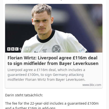
Florian Wirtz: Liverpool agree £116m deal
to sign midfielder from Bayer Leverkusen
Liverpool agree a £116m deal, which includes a
guaranteed £100m, to sign Germany attacking
midfielder Florian Wirtz from Bayer Leverkusen.
www.bbc.com
Darin steht tatsächlich:
The fee for the 22-year-old includes a guaranteed £100m
and a further £16m in add-ons.