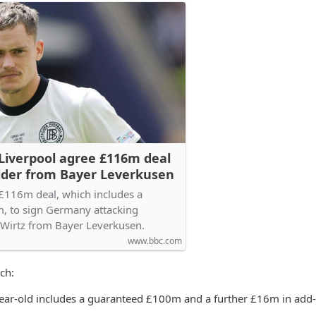
 Liverpool agree £116m deal
elder from Bayer Leverkusen
 £116m deal, which includes a
, to sign Germany attacking
n Wirtz from Bayer Leverkusen.
www.bbc.com
ich:
year-old includes a guaranteed £100m and a further £16m in add