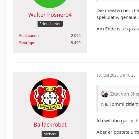
Die meisten berichte
Walter Posner04
spekulativ, genaue D
Erleuchteter
Am Ende ist es ja a
Reaktionen
2.099
Beiträge
9.499
13. Juni 2025 um 16:26
Zitat von She
Ne. Tommi zitier
Ich will ihn gar ni
Ballackrobat
Aber er postete un
Meister