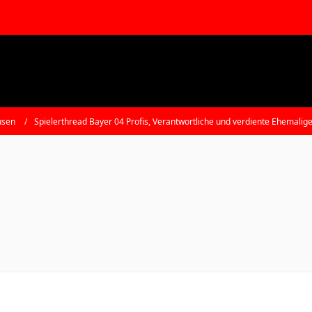
usen
Spielerthread Bayer 04 Profis, Verantwortliche und verdiente Ehemalig