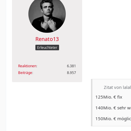
Renato13
Erleuchteter
Reaktionen
6.381
Beiträge
8.957
Zitat von lal
125Mio. € fix
140Mio. € sehr w
150Mio. € möglic