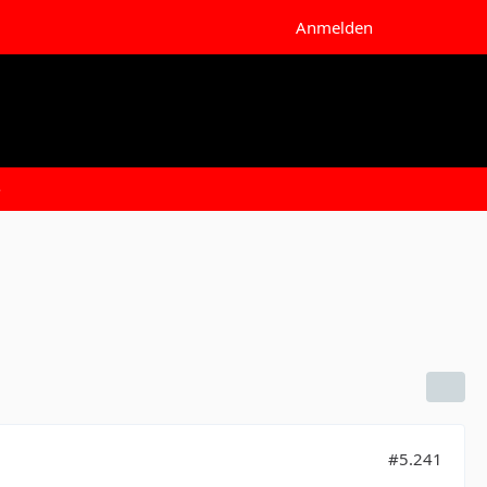
Anmelden
e
#5.241