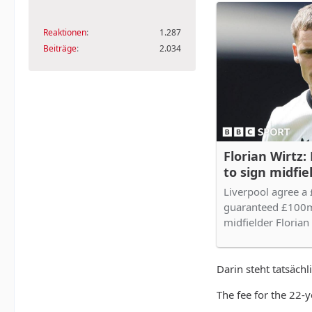
Reaktionen
1.287
Beiträge
2.034
Florian Wirtz:
to sign midfi
Liverpool agree a
guaranteed £100m
midfielder Floria
Darin steht tatsächl
The fee for the 22-