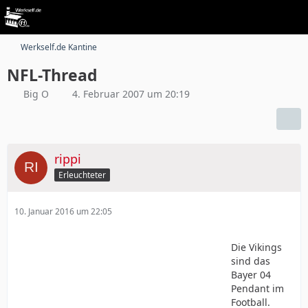
Werkself.de Kantine
NFL-Thread
Big O
4. Februar 2007 um 20:19
rippi
Erleuchteter
10. Januar 2016 um 22:05
Die Vikings
sind das
Bayer 04
Pendant im
Football.